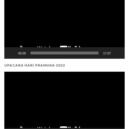
Player
00:00
17:07
UPACARA HARI PRAMUKA 2022
Video
Player