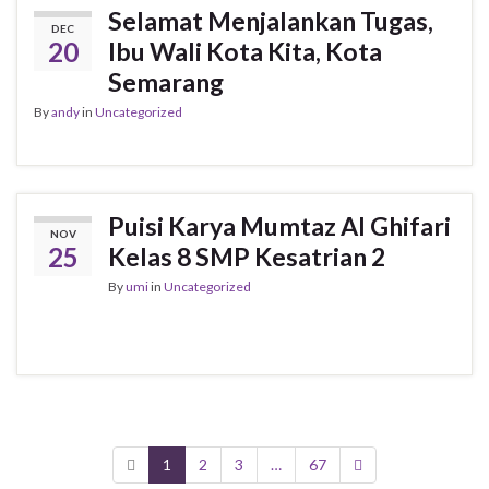
Selamat Menjalankan Tugas,
DEC
20
Ibu Wali Kota Kita, Kota
Semarang
By
andy
in
Uncategorized
Puisi Karya Mumtaz Al Ghifari
NOV
25
Kelas 8 SMP Kesatrian 2
By
umi
in
Uncategorized
1
2
3
…
67