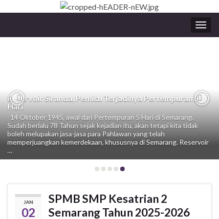
Togg
navig
Reservoir Siranda, Pemicu Terjadinya Pertempuran 5
Hari
Peduli Palestina, SMP Kesatrian 2 Semarang Melakukan
Previous
Nex
Sholat Ghaib dan Penggalangan Dana.
14 Oktober 1945, awal dari Pertempuran 5 Hari di Semarang.
Sudah berlalu 78 Tahun sejak kejadian itu, akan tetapi kita tidak
Senin (6/11/23) siswa dan para guru SMP Kesatrian 2 mengikuti
boleh melupakan jasa-jasa para Pahlawan yang telah
sholat ghaib yang dipimpin oleh Pak Dumeri, selaku guru agama
memperjuangkan kemerdekaan, khususnya di Semarang. Reservoir
untuk mendoakan para korban di Palestina. Setelah sholat ghaib,
…
siswa langsung melakukan penggalangan dana. “Bencana …
SPMB SMP Kesatrian 2
JAN
02
Semarang Tahun 2025-2026